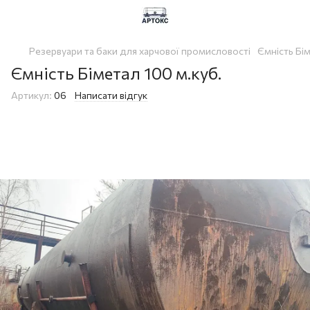
Резервуари та баки для харчової промисловості
Ємність Бім
Ємність Біметал 100 м.куб.
Артикул:
06
Написати відгук