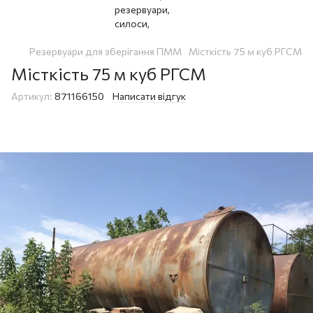
Резервуари для зберігання ПММ
Місткість 75 м куб РГСМ
Місткість 75 м куб РГСМ
Артикул:
871166150
Написати відгук