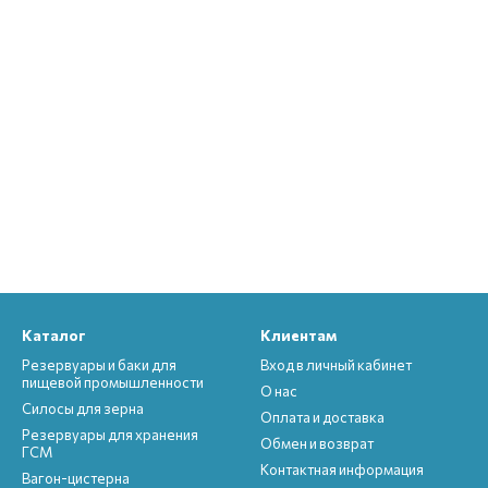
Каталог
Клиентам
Резервуары и баки для
Вход в личный кабинет
пищевой промышленности
О нас
Силосы для зерна
Оплата и доставка
Резервуары для хранения
Обмен и возврат
ГСМ
Контактная информация
Вагон-цистерна