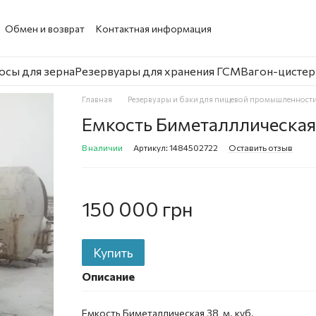
Обмен и возврат
Контактная информация
осы для зерна
Резервуары для хранения ГСМ
Вагон-цистер
Главная
Резервуары и баки для пищевой промышленност
Емкость Биметалллическая 
В наличии
Артикул: 1484502722
Оставить отзыв
150 000 грн
Купить
Описание
Емкость Биметаллическая 38 м. куб.