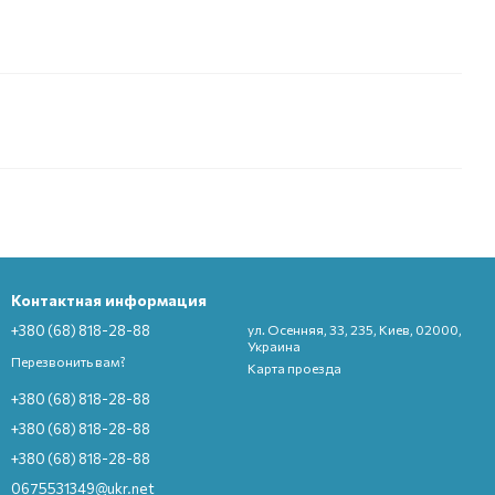
Контактная информация
+380 (68) 818-28-88
ул. Осенняя, 33, 235, Киев, 02000,
Украина
Перезвонить вам?
Карта проезда
+380 (68) 818-28-88
+380 (68) 818-28-88
+380 (68) 818-28-88
0675531349@ukr.net