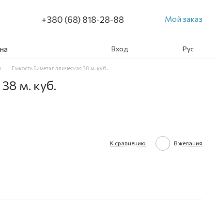
+380 (68) 818-28-88
Мой заказ
на
Вход
Рус
и
Емкость Биметалллическая 38 м. куб.
38 м. куб.
К сравнению
В желания