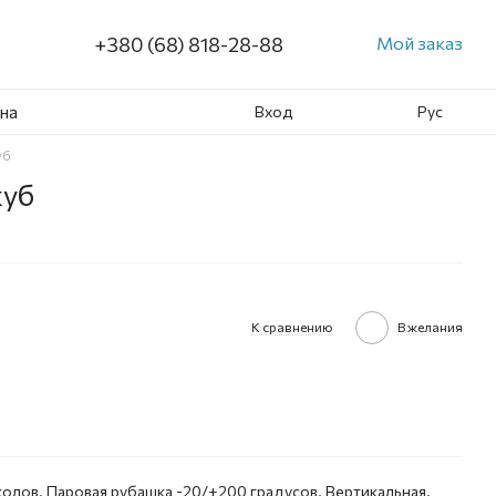
+380 (68) 818-28-88
Мой заказ
на
Вход
Рус
уб
куб
К сравнению
В желания
колов. Паровая рубашка -20/+200 градусов. Вертикальная.