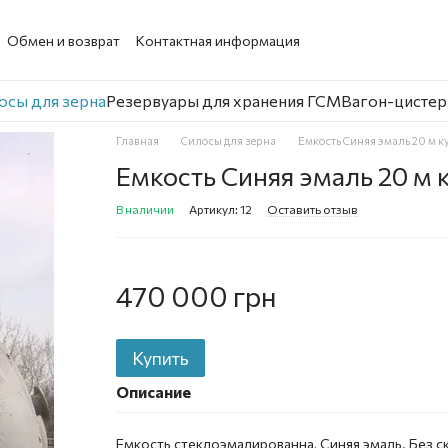
Обмен и возврат
Контактная информация
осы для зерна
Резервуары для хранения ГСМ
Вагон-цистер
Главная
Силосы для зерна
Емкость Синяя эмаль 20 м к
Емкость Синяя эмаль 20 м 
В наличии
Артикул: 12
Оставить отзыв
470 000 грн
Купить
Описание
Емкость стеклоэмалированна, Синяя эмаль. Без с